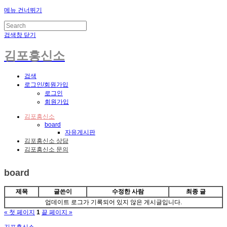
메뉴 건너뛰기
검색창 닫기
김포흥신소
검색
로그인/회원가입
로그인
회원가입
김포흥신소
board
자유게시판
김포흥신소 상담
김포흥신소 문의
board
제목
글쓴이
수정한 사람
최종 글
업데이트 로그가 기록되어 있지 않은 게시글입니다.
« 첫 페이지
1
끝 페이지 »